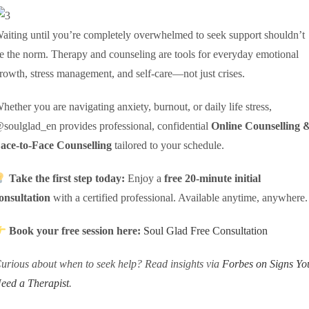
aiting until you’re completely overwhelmed to seek support shouldn’t
e the norm. Therapy and counseling are tools for everyday emotional
rowth, stress management, and self-care—not just crises.
hether you are navigating anxiety, burnout, or daily life stress,
soulglad_en provides professional, confidential
Online Counselling 
ace-to-Face Counselling
tailored to your schedule.
Take the first step today:
Enjoy a
free 20-minute initial
onsultation
with a certified professional.
Available anytime, anywhere.
Book your free session here:
Soul Glad Free Consultation
urious about when to seek help? Read insights via
Forbes on Signs Yo
eed a Therapist
.