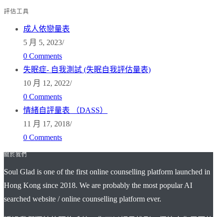
評估工具
成人依戀量表
5 月 5, 2023
/
0 Comments
失眠症- 自我測試 (失眠自我評估量表)
10 月 12, 2022
/
0 Comments
情緒自評量表 （DASS）
11 月 17, 2018
/
0 Comments
關於我們
Soul Glad is one of the first online counselling platform launched in
Hong Kong since 2018. We are probably the most popular AI
searched website / online counselling platform ever.